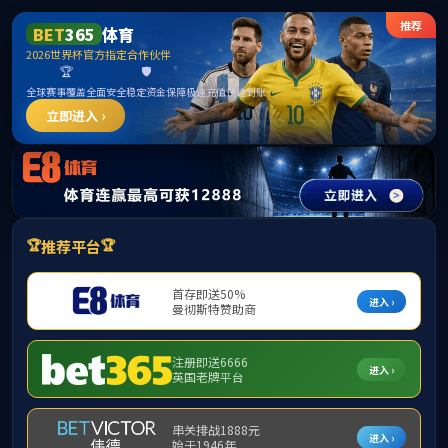
伟德国际(Weide·1949)始于英国-The best platform
首页
公司概况
团队队伍
公司产品
本科评